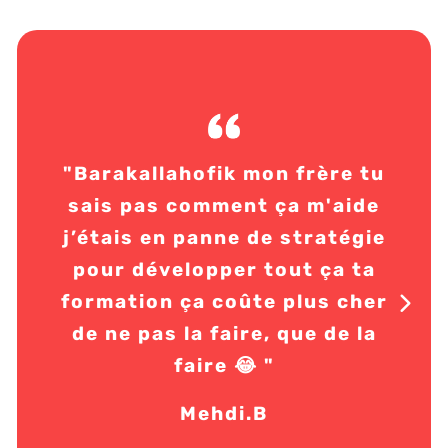
"Sa
"Barakallahofik mon frère tu
un
sais pas comment ça m'aide
sa
j’étais en panne de stratégie
es
pour développer tout ça ta
p
formation ça coûte plus cher
a
de ne pas la faire, que de la
c
faire 😂 "
c’
manq
Mehdi.B