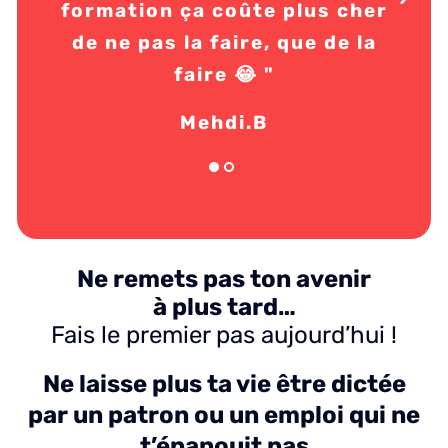
formation ça coûte plus cher
a
de ne pas la faire, que de la
c
faire 😂 "
c’
manq
Mehdi.B
Ne remets pas ton avenir
à plus tard…
Fais le premier pas aujourd’hui !
Ne laisse plus ta vie être dictée
par un patron ou un emploi qui ne
t’épanouit pas