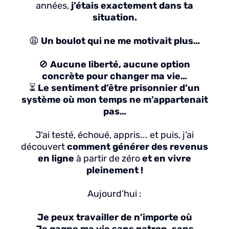
années,
j’étais exactement dans ta
situation.
😩
Un boulot qui ne me motivait plus…
🚫
Aucune liberté, aucune option
concrète pour changer ma vie…
⏳
Le sentiment d’être prisonnier d’un
système où mon temps ne m’appartenait
pas…
J'ai testé, échoué, appris... et puis, j’ai
découvert
comment générer des revenus
en ligne
à partir de zéro
et en vivre
pleinement !
Aujourd’hui :
Je peux travailler de n’importe où
Je gagne ma vie sans patron, sans